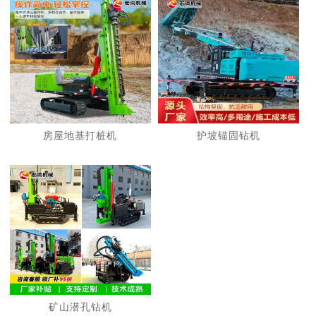
房屋地基打桩机
护坡锚固钻机
矿山潜孔钻机