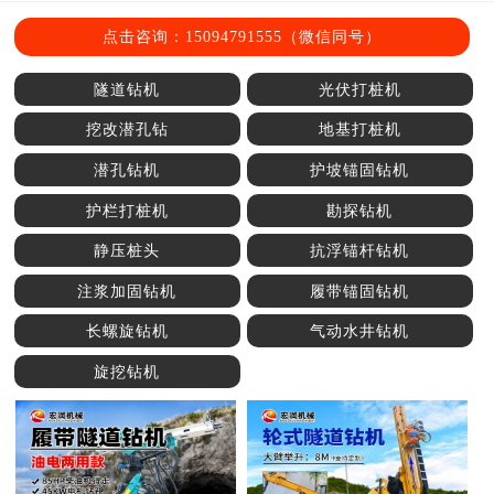
点击咨询：15094791555（微信同号）
隧道钻机
光伏打桩机
挖改潜孔钻
地基打桩机
潜孔钻机
护坡锚固钻机
护栏打桩机
勘探钻机
静压桩头
抗浮锚杆钻机
注浆加固钻机
履带锚固钻机
长螺旋钻机
气动水井钻机
旋挖钻机