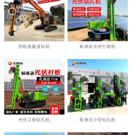
挖机改隧道钻机
标准款光伏打桩机
光伏工程钻孔机
双液压小型钻孔机