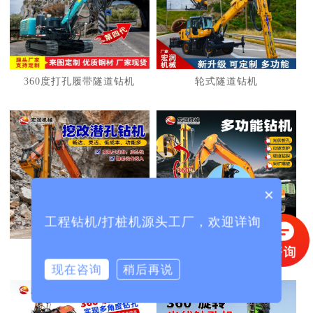
1
2
3
360度打孔履带隧道钻机
轮式隧道钻机
×
工程钻机/打桩机源头工厂，欢迎详询
挖机改护坡钻机
挖机改光伏打桩机
现在咨询
稍后再说