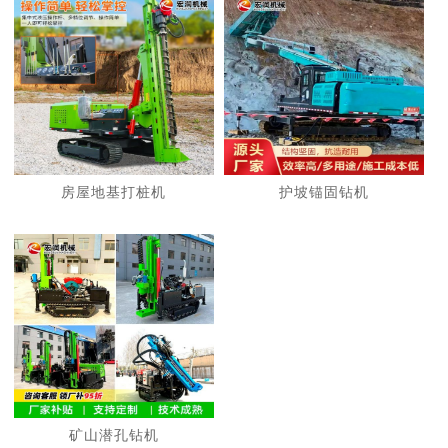
房屋地基打桩机
护坡锚固钻机
矿山潜孔钻机