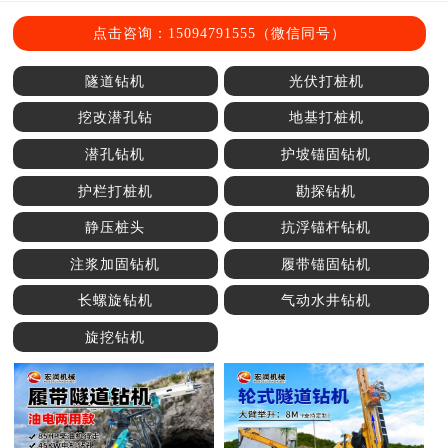
点击咨询：15094791555（微信同号）
隧道钻机
光伏打桩机
挖改潜孔钻
地基打桩机
潜孔钻机
护坡锚固钻机
护栏打桩机
勘探钻机
静压桩头
抗浮锚杆钻机
注浆加固钻机
履带锚固钻机
长螺旋钻机
气动水井钻机
旋挖钻机