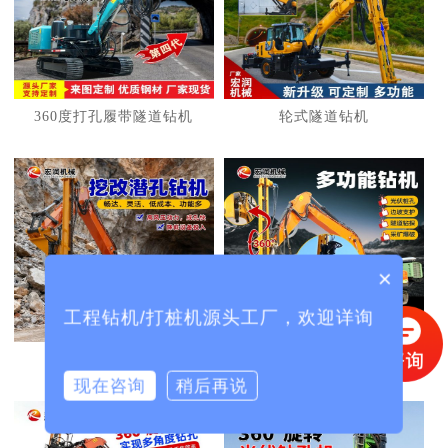
1
2
3
360度打孔履带隧道钻机
轮式隧道钻机
×
工程钻机/打桩机源头工厂，欢迎详询
挖机改护坡钻机
挖机改光伏打桩机
现在咨询
稍后再说