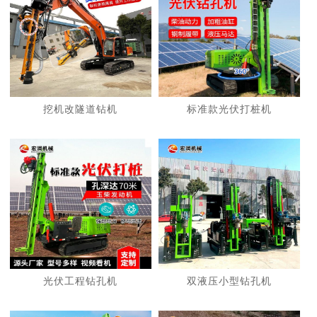
挖机改隧道钻机
标准款光伏打桩机
光伏工程钻孔机
双液压小型钻孔机