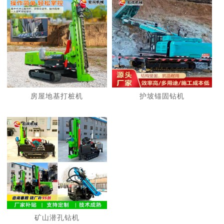
房屋地基打桩机
护坡锚固钻机
矿山潜孔钻机