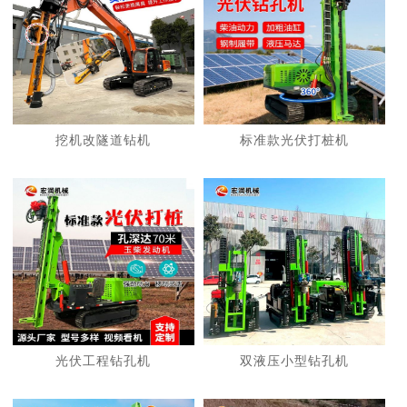
挖机改隧道钻机
标准款光伏打桩机
光伏工程钻孔机
双液压小型钻孔机