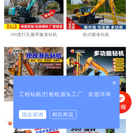
1
2
3
360度打孔履带隧道钻机
轮式隧道钻机
×
工程钻机/打桩机源头工厂，欢迎详询
挖机改护坡钻机
挖机改光伏打桩机
现在咨询
稍后再说