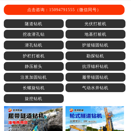
点击咨询：15094791555（微信同号）
隧道钻机
光伏打桩机
挖改潜孔钻
地基打桩机
潜孔钻机
护坡锚固钻机
护栏打桩机
勘探钻机
静压桩头
抗浮锚杆钻机
注浆加固钻机
履带锚固钻机
长螺旋钻机
气动水井钻机
旋挖钻机