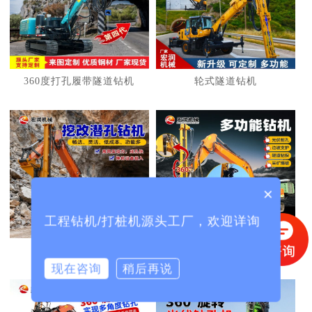
1
2
3
360度打孔履带隧道钻机
轮式隧道钻机
×
工程钻机/打桩机源头工厂，欢迎详询
挖机改护坡钻机
挖机改光伏打桩机
现在咨询
稍后再说