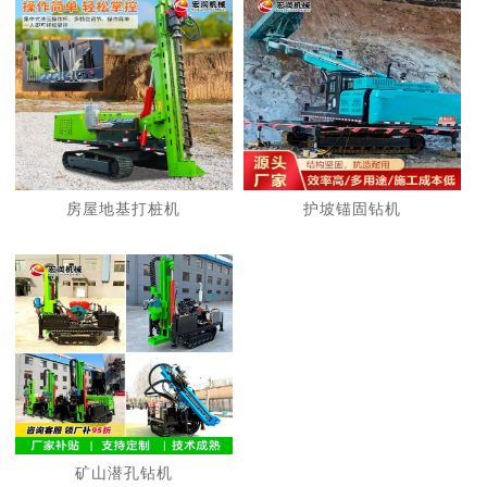
房屋地基打桩机
护坡锚固钻机
矿山潜孔钻机