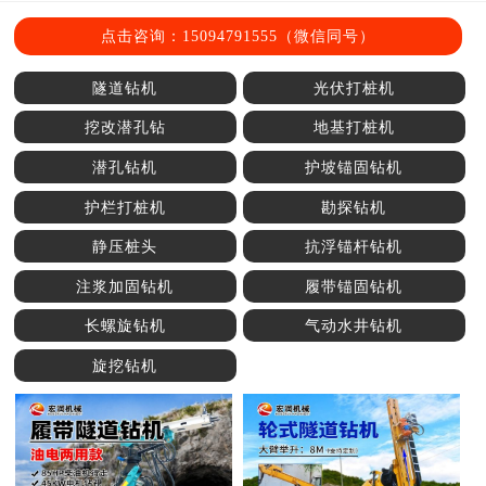
点击咨询：15094791555（微信同号）
隧道钻机
光伏打桩机
挖改潜孔钻
地基打桩机
潜孔钻机
护坡锚固钻机
护栏打桩机
勘探钻机
静压桩头
抗浮锚杆钻机
注浆加固钻机
履带锚固钻机
长螺旋钻机
气动水井钻机
旋挖钻机