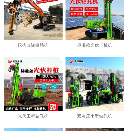
挖机改隧道钻机
标准款光伏打桩机
光伏工程钻孔机
双液压小型钻孔机