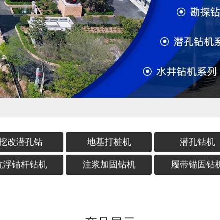
挖改潜孔钻
地基打桩机
潜孔钻机
抗浮锚杆钻机
注浆加固钻机
履带锚固钻