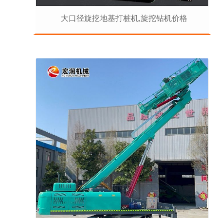
大口径旋挖地基打桩机,旋挖钻机价格