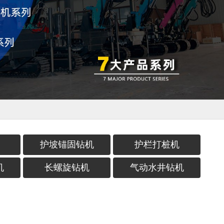
护坡锚固钻机
护栏打桩机
机
长螺旋钻机
气动水井钻机