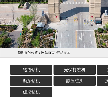
>
您现在的位置：
网站首页
产品展示
隧道钻机
光伏打桩机
勘探钻机
静压桩头
旋挖钻机