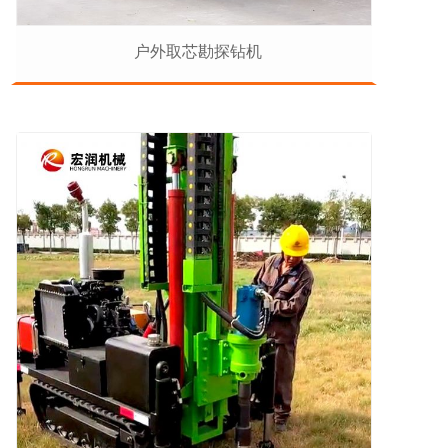
户外取芯勘探钻机