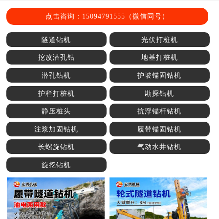
点击咨询：15094791555（微信同号）
隧道钻机
光伏打桩机
挖改潜孔钻
地基打桩机
潜孔钻机
护坡锚固钻机
护栏打桩机
勘探钻机
静压桩头
抗浮锚杆钻机
注浆加固钻机
履带锚固钻机
长螺旋钻机
气动水井钻机
旋挖钻机