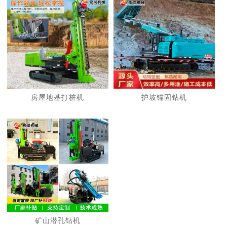
房屋地基打桩机
护坡锚固钻机
矿山潜孔钻机