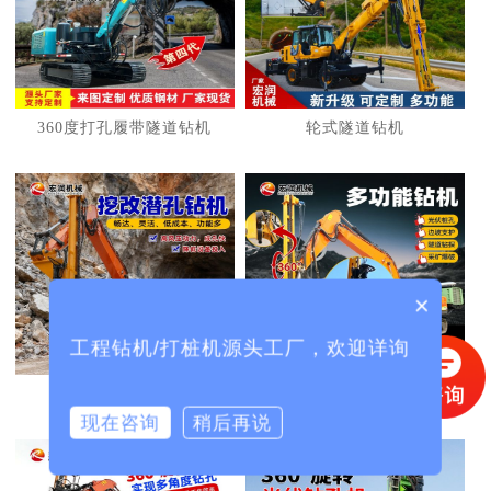
1
2
3
360度打孔履带隧道钻机
轮式隧道钻机
×
工程钻机/打桩机源头工厂，欢迎详询
挖机改护坡钻机
挖机改光伏打桩机
现在咨询
稍后再说