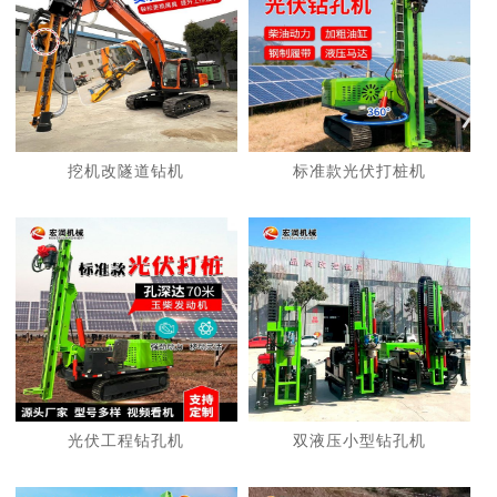
挖机改隧道钻机
标准款光伏打桩机
光伏工程钻孔机
双液压小型钻孔机