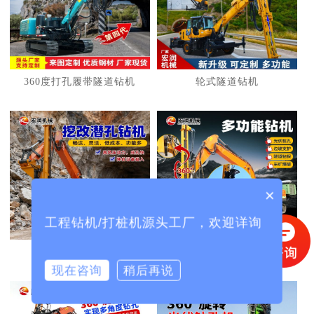
1
2
3
360度打孔履带隧道钻机
轮式隧道钻机
×
工程钻机/打桩机源头工厂，欢迎详询
挖机改护坡钻机
挖机改光伏打桩机
现在咨询
稍后再说