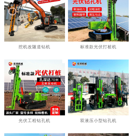
挖机改隧道钻机
标准款光伏打桩机
光伏工程钻孔机
双液压小型钻孔机