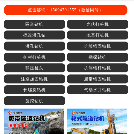
点击咨询：15094791555（微信同号）
隧道钻机
光伏打桩机
挖改潜孔钻
地基打桩机
潜孔钻机
护坡锚固钻机
护栏打桩机
勘探钻机
静压桩头
抗浮锚杆钻机
注浆加固钻机
履带锚固钻机
长螺旋钻机
气动水井钻机
旋挖钻机