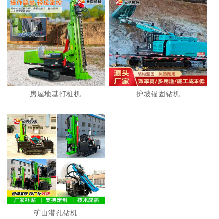
房屋地基打桩机
护坡锚固钻机
矿山潜孔钻机