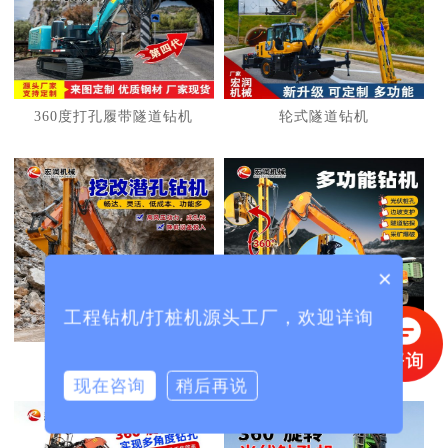
1
2
3
360度打孔履带隧道钻机
轮式隧道钻机
×
工程钻机/打桩机源头工厂，欢迎详询
挖机改护坡钻机
挖机改光伏打桩机
现在咨询
稍后再说