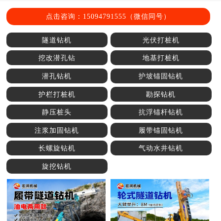
点击咨询：15094791555（微信同号）
隧道钻机
光伏打桩机
挖改潜孔钻
地基打桩机
潜孔钻机
护坡锚固钻机
护栏打桩机
勘探钻机
静压桩头
抗浮锚杆钻机
注浆加固钻机
履带锚固钻机
长螺旋钻机
气动水井钻机
旋挖钻机