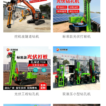
挖机改隧道钻机
标准款光伏打桩机
光伏工程钻孔机
双液压小型钻孔机