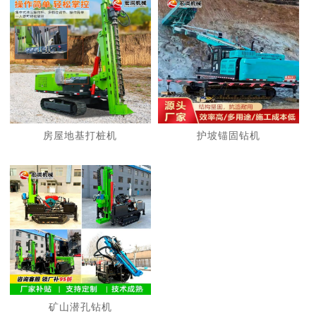
房屋地基打桩机
护坡锚固钻机
矿山潜孔钻机